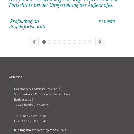
Fortschritte bei der Umgestaltung des Außenhofes.
Projektbeginn neueste
Projektfortschritte
ADRESSE
Beethoven-Gymnasium (06Y06)
Schulleiterin: Dr. Gunilla Neukirchen
Barbarastr. 9
12249 Berlin (Lankwitz)
Tel: 030 / 76 89 05 30
Fax: 030 / 76 89 05 41
leitung@beethoven-gymnasium.eu