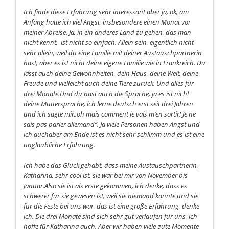
Ich finde diese Erfahrung sehr interessant aber ja, ok, am
Anfang hatte ich viel Angst, insbesondere einen Monat vor
meiner Abreise. Ja, in ein anderes Land zu gehen, das man
nicht kennt, ist nicht so einfach. Allein sein, eigentlich nicht
sehr allein, weil du eine Familie mit deiner Austauschpartnerin
hast, aber es ist nicht deine eigene Familie wie in Frankreich. Du
lässt auch deine Gewohnheiten, dein Haus, deine Welt, deine
Freude und vielleicht auch deine Tiere zurück. Und alles für
drei Monate.Und du hast auch die Sprache, ja es ist nicht
deine Muttersprache, ich lerne deutsch erst seit drei Jahren
und ich sagte mir„oh mais comment je vais m’en sortir! Je ne
sais pas parler allemand“. Ja viele Personen haben Angst und
ich auchaber am Ende ist es nicht sehr schlimm und es ist eine
unglaubliche Erfahrung.
Ich habe das Glück gehabt, dass meine Austauschpartnerin,
Katharina, sehr cool ist, sie war bei mir von November bis
Januar.Also sie ist als erste gekommen, ich denke, dass es
schwerer für sie gewesen ist, weil sie niemand kannte und sie
für die Feste bei uns war, das ist eine große Erfahrung, denke
ich. Die drei Monate sind sich sehr gut verlaufen für uns, ich
hoffe für Katharina auch. Aber wir haben viele gute Momente