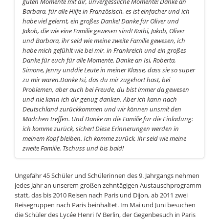
guten Momente mit dir, unvergessliche Momente! Danke an
Barbara, für alle Hilfe in Französisch, es ist einfacher und ich
habe viel gelernt, ein großes Danke! Danke für Oliver und
Jakob, die wie eine Familie gewesen sind! Kathi, Jakob, Oliver
und Barbara, ihr seid wie meine zweite Familie gewesen, ich
habe mich gefühlt wie bei mir, in Frankreich und ein großes
Danke für euch für alle Momente. Danke an Isi, Roberta,
Simone, Jenny unddie Leute in meiner Klasse, dass sie so super
zu mir waren.Danke Isi, das du mir zugehört hast, bei
Problemen, aber auch bei Freude, du bist immer da gewesen
und nie kann ich dir genug danken. Aber ich kann nach
Deutschland zurückkommen und wir können unsmit den
Mädchen treffen. Und Danke an die Familie für die Einladung:
ich komme zurück, sicher! Diese Erinnerungen werden in
meinem Kopf bleiben. Ich komme zurück, ihr seid wie meine
zweite Familie. Tschuss und bis bald!
Ungefähr 45 Schüler und Schülerinnen des 9. Jahrgangs nehmen
jedes Jahr an unserem großen zehntägigen Austauschprogramm
statt, das bis 2010 Reisen nach Paris und Dijon, ab 2011 zwei
Reisegruppen nach Paris beinhaltet. Im Mai und Juni besuchen
die Schüler des Lycée Henri IV Berlin, der Gegenbesuch in Paris