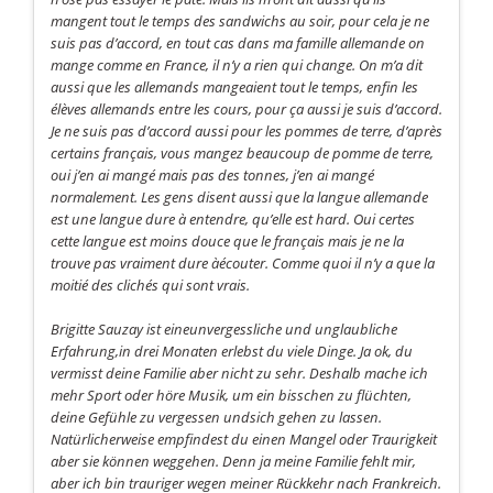
mangent tout le temps des sandwichs au soir, pour cela je ne
suis pas d’accord, en tout cas dans ma famille allemande on
mange comme en France, il n’y a rien qui change. On m’a dit
aussi que les allemands mangeaient tout le temps, enfin les
élèves allemands entre les cours, pour ça aussi je suis d’accord.
Je ne suis pas d’accord aussi pour les pommes de terre, d’après
certains français, vous mangez beaucoup de pomme de terre,
oui j’en ai mangé mais pas des tonnes, j’en ai mangé
normalement. Les gens disent aussi que la langue allemande
est une langue dure à entendre, qu’elle est hard. Oui certes
cette langue est moins douce que le français mais je ne la
trouve pas vraiment dure àécouter. Comme quoi il n’y a que la
moitié des clichés qui sont vrais.
Brigitte Sauzay ist eineunvergessliche und unglaubliche
Erfahrung,in drei Monaten erlebst du viele Dinge. Ja ok, du
vermisst deine Familie aber nicht zu sehr. Deshalb mache ich
mehr Sport oder höre Musik, um ein bisschen zu flüchten,
deine Gefühle zu vergessen undsich gehen zu lassen.
Natürlicherweise empfindest du einen Mangel oder Traurigkeit
aber sie können weggehen. Denn ja meine Familie fehlt mir,
aber ich bin trauriger wegen meiner Rückkehr nach Frankreich.