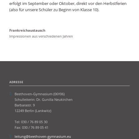
erfolgt im September oder Oktober, direkt vor den Herbstferien
(also für unsere Schüler zu Beginn von Klasse 10).
Frankreichaustausch
Impressionen aus verschiedenen Jahren
ADRESSE
Beethoven-Gymnasium (06Y06)
Schulleiterin: Dr. Gunilla Neukirchen
Barbarastr. 9
12249 Berlin (Lankwitz)
Tel: 030 / 76 89 05 30
Fax: 030 / 76 89 05 41
leitung@beethoven-gymnasium.eu