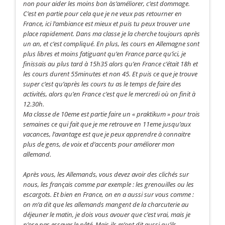
non pour aider les moins bon às’améliorer, c’est dommage.
C’est en partie pour cela que je ne veux pas retourner en
France, ici l’ambiance est mieux et puis tu peux trouver une
place rapidement. Dans ma classe je la cherche toujours après
un an, et c’est compliqué. En plus, les cours en Allemagne sont
plus libres et moins fatiguant qu’en France parce qu’ici, je
finissais au plus tard à 15h35 alors qu’en France c’était 18h et
les cours durent 55minutes et non 45. Et puis ce que je trouve
super c’est qu’après les cours tu as le temps de faire des
activités, alors qu’en France c’est que le mercredi où on finit à
12.30h.
Ma classe de 10eme est partie faire un « praktikum » pour trois
semaines ce qui fait que je me retrouve en 11eme jusqu’aux
vacances, l’avantage est que je peux apprendre à connaitre
plus de gens, de voix et d’accents pour améliorer mon
allemand.
Après vous, les Allemands, vous devez avoir des clichés sur
nous, les français comme par exemple : les grenouilles ou les
escargots. Et bien en France, on en a aussi sur vous comme :
on m’a dit que les allemands mangent de la charcuterie au
déjeuner le matin, je dois vous avouer que c’est vrai, mais je
n’ose pas essayer le pâté. Mais ils m’ont dit aussi qu’ils