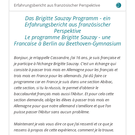
Erfahrungsbericht aus französischer Perspektive
Das Brigitte Sauzay Programm - ein
Erfahrungsbericht aus französischer
Perspektive
Le programme Brigitte Sauzay - une
Francaise à Berlin au Beethoven-Gymnasium
Bonjour, je m’appelle Cassandre, j’ai 16 ans, je suis française et
je participe à l’échange Brigitte Sauzay. C’est un échange qui
consiste à passer trois mois en Allemagne pour les français et
trois mois en France pour les allemands. J’ai dû faire ce
programme car en France je suis dans une section Abibac,
cette section, si tu la réussis, te permet d’obtenir le
baccalauréat français mais aussi l’Abitur. Et pour cela cette
section demande, oblige les élèves à passer trois mois en
Allemagne pour que notre allemand s’améliore et que l’on
puisse passer l’Abitur sans aucun problème.
Maintenant je vais vous dire ce que j’ai ressenti et ce que je
ressens à propos de cette expérience, comment je la trouve.