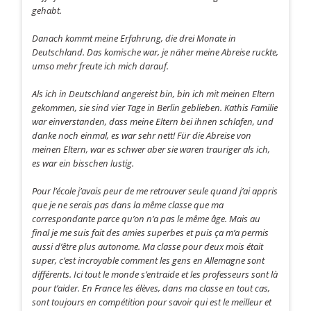
gehabt.
Danach kommt meine Erfahrung, die drei Monate in
Deutschland. Das komische war, je näher meine Abreise ruckte,
umso mehr freute ich mich darauf.
Als ich in Deutschland angereist bin, bin ich mit meinen Eltern
gekommen, sie sind vier Tage in Berlin geblieben. Kathis Familie
war einverstanden, dass meine Eltern bei ihnen schlafen, und
danke noch einmal, es war sehr nett! Für die Abreise von
meinen Eltern, war es schwer aber sie waren trauriger als ich,
es war ein bisschen lustig.
Pour l’école j’avais peur de me retrouver seule quand j’ai appris
que je ne serais pas dans la même classe que ma
correspondante parce qu’on n’a pas le même âge. Mais au
final je me suis fait des amies superbes et puis ça m’a permis
aussi d’être plus autonome. Ma classe pour deux mois était
super, c’est incroyable comment les gens en Allemagne sont
différents. Ici tout le monde s’entraide et les professeurs sont là
pour t’aider. En France les élèves, dans ma classe en tout cas,
sont toujours en compétition pour savoir qui est le meilleur et