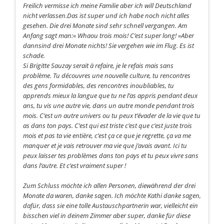
Freilich vermisse ich meine Familie aber ich will Deutschland
nicht verlassen.Das ist super und ich habe noch nicht alles
gesehen. Die drei Monate sind sehr schnell vergangen. Am
Anfang sagt man:« Whaou trois mois! C’est super long! »Aber
dannsind drei Monate nichts! Sie vergehen wie im Flug. Es ist
schade.
Si Brigitte Sauzay serait à refaire, je le refais mais sans
problème. Tu découvres une nouvelle culture, tu rencontres
des gens formidables, des rencontres inoubliables, tu
apprends mieux la langue que tu ne l’as appris pendant deux
ans, tu vis une autre vie, dans un autre monde pendant trois
mois. C’est un autre univers ou tu peux t’évader de la vie que tu
as dans ton pays. C’est qui est triste c’est que c’est juste trois
mois et pas ta vie entière, c’est ça ce que je regrette, ça va me
manquer et je vais retrouver ma vie que j’avais avant. Ici tu
peux laisser tes problèmes dans ton pays et tu peux vivre sans
dans l’autre. Et c’est vraiment super !
Zum Schluss möchte ich allen Personen, diewährend der drei
Monate da waren, danke sagen. Ich möchte Kathi danke sagen,
dafür, dass sie eine tolle Austauschpartnerin war, vielleicht ein
bisschen viel in deinem Zimmer aber super, danke für diese