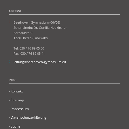
ADRESSE
Beethoven-Gymnasium (06Y06)
Schulleiterin: Dr. Gunilla Neukirchen
Barbarastr. 9
12249 Berlin (Lankwitz)
Tel: 030 / 76 89 05 30
Fax: 030 / 76 89 05 41
leitung@beethoven-gymnasium.eu
INFO
› Kontakt
› Sitemap
› Impressum
› Datenschutzerklärung
› S
uche