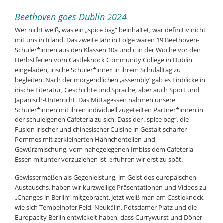
Beethoven goes Dublin 2024
Wer nicht weiß, was ein „spice bag“ beinhaltet, war definitiv nicht
mit uns in Irland. Das zweite Jahr in Folge waren 19 Beethoven-
Schüler*innen aus den Klassen 10a und c in der Woche vor den
Herbstferien vom Castleknock Community College in Dublin
eingeladen, irische Schüler*innen in ihrem Schulalltag zu
begleiten. Nach der morgendlichen ‚assembly‘ gab es Einblicke in
irische Literatur, Geschichte und Sprache, aber auch Sport und
Japanisch-Unterricht. Das Mittagessen nahmen unsere
Schüler*innen mit ihren individuell zugeteilten Partner*innen in
der schuleigenen Cafeteria zu sich. Dass der „spice bag“, die
Fusion irischer und chinesischer Cuisine in Gestalt scharfer
Pommes mit zerkleinerten Hähnchenteilen und
Gewürzmischung, vom nahegelegenen Imbiss dem Cafeteria-
Essen mitunter vorzuziehen ist, erfuhren wir erst zu spät.
Gewissermaßen als Gegenleistung, im Geist des europäischen
Austauschs, haben wir kurzweilige Präsentationen und Videos zu
„Changes in Berlin“ mitgebracht. Jetzt weiß man am Castleknock,
wie sich Tempelhofer Feld, Neukölln, Potsdamer Platz und die
Europacity Berlin entwickelt haben, dass Currywurst und Döner