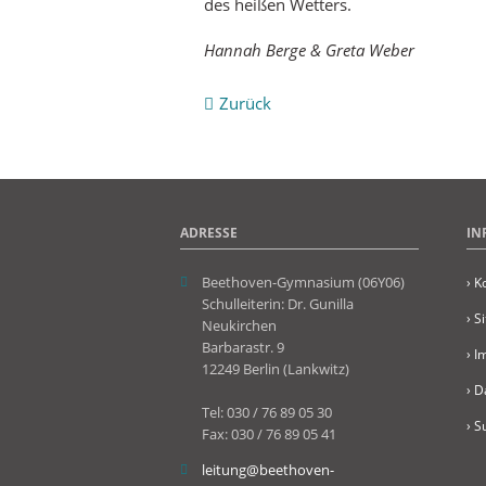
des heißen We
Hannah Berge & Greta Weber
Zurück
ADRESSE
IN
Beethoven-Gymnasium (06Y06)
› K
Schulleiterin: Dr. Gunilla
› S
Neukirchen
Barbarastr. 9
› 
12249 Berlin (Lankwitz)
› D
Tel: 030 / 76 89 05 30
› S
Fax: 030 / 76 89 05 41
leitung@beethoven-