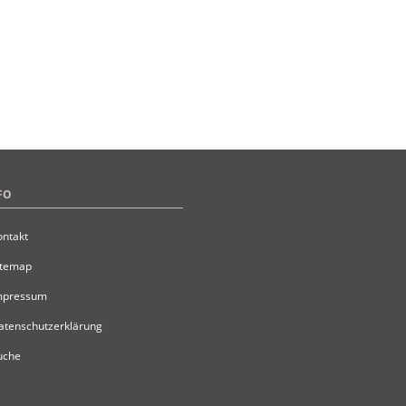
tters.
FO
ontakt
itemap
Impressum
atenschutzerklärung
uche