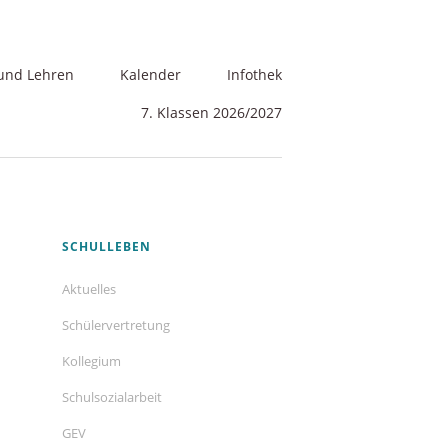
und Lehren
Kalender
Infothek
7. Klassen 2026/2027
Navigation
SCHULLEBEN
überspringen
Aktuelles
Schülervertretung
Kollegium
Schulsozialarbeit
GEV