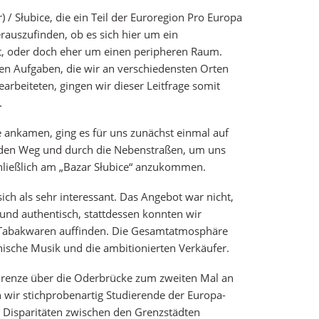
) / Słubice, die ein Teil der Euroregion Pro Europa
herauszufinden, ob es sich hier um ein
, oder doch eher um einen peripheren Raum.
en Aufgaben, die wir an verschiedensten Orten
earbeiteten, gingen wir dieser Leitfrage somit
.
ce ankamen, ging es für uns zunächst einmal auf
nden Weg und durch die Nebenstraßen, um uns
chließlich am „Bazar Słubice“ anzukommen.
ich als sehr interessant. Das Angebot war nicht,
und authentisch, stattdessen konnten wir
d Tabakwaren auffinden. Die Gesamtatmosphäre
sche Musik und die ambitionierten Verkäufer.
Grenze über die Oderbrücke zum zweiten Mal an
 wir stichprobenartig Studierende der Europa-
e Disparitäten zwischen den Grenzstädten