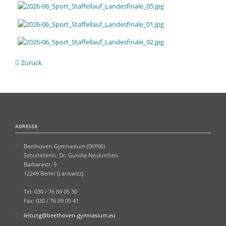
Zurück
ADRESSE
Beethoven-Gymnasium (06Y06)
Schulleiterin: Dr. Gunilla Neukirchen
Barbarastr. 9
12249 Berlin (Lankwitz)
Tel: 030 / 76 89 05 30
Fax: 030 / 76 89 05 41
leitung@beethoven-gymnasium.eu