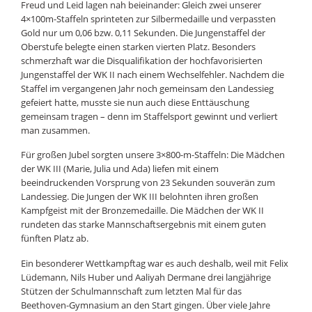
Freud und Leid lagen nah beieinander: Gleich zwei unserer
4×100m-Staffeln sprinteten zur Silbermedaille und verpassten
Gold nur um 0,06 bzw. 0,11 Sekunden. Die Jungenstaffel der
Oberstufe belegte einen starken vierten Platz. Besonders
schmerzhaft war die Disqualifikation der hochfavorisierten
Jungenstaffel der WK II nach einem Wechselfehler. Nachdem die
Staffel im vergangenen Jahr noch gemeinsam den Landessieg
gefeiert hatte, musste sie nun auch diese Enttäuschung
gemeinsam tragen – denn im Staffelsport gewinnt und verliert
man zusammen.
Für großen Jubel sorgten unsere 3×800-m-Staffeln: Die Mädchen
der WK III (Marie, Julia und Ada) liefen mit einem
beeindruckenden Vorsprung von 23 Sekunden souverän zum
Landessieg. Die Jungen der WK III belohnten ihren großen
Kampfgeist mit der Bronzemedaille. Die Mädchen der WK II
rundeten das starke Mannschaftsergebnis mit einem guten
fünften Platz ab.
Ein besonderer Wettkampftag war es auch deshalb, weil mit Felix
Lüdemann, Nils Huber und Aaliyah Dermane drei langjährige
Stützen der Schulmannschaft zum letzten Mal für das
Beethoven-Gymnasium an den Start gingen. Über viele Jahre