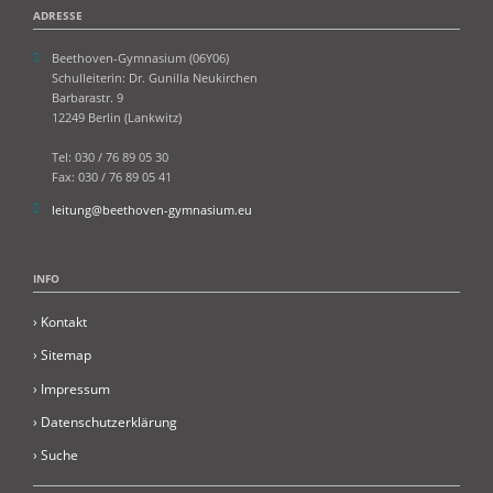
ADRESSE
Beethoven-Gymnasium (06Y06)
Schulleiterin: Dr. Gunilla Neukirchen
Barbarastr. 9
12249 Berlin (Lankwitz)
Tel: 030 / 76 89 05 30
Fax: 030 / 76 89 05 41
leitung@beethoven-gymnasium.eu
INFO
› Kontakt
› Sitemap
› Impressum
› Datenschutzerklärung
› S
uche