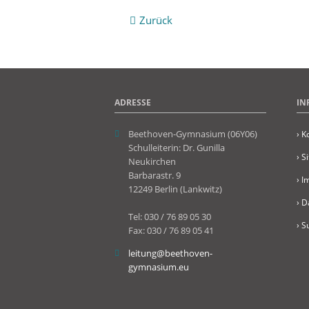
Zurück
ADRESSE
IN
Beethoven-Gymnasium (06Y06)
› K
Schulleiterin: Dr. Gunilla
› S
Neukirchen
Barbarastr. 9
› 
12249 Berlin (Lankwitz)
› D
Tel: 030 / 76 89 05 30
› S
Fax: 030 / 76 89 05 41
leitung@beethoven-
gymnasium.eu