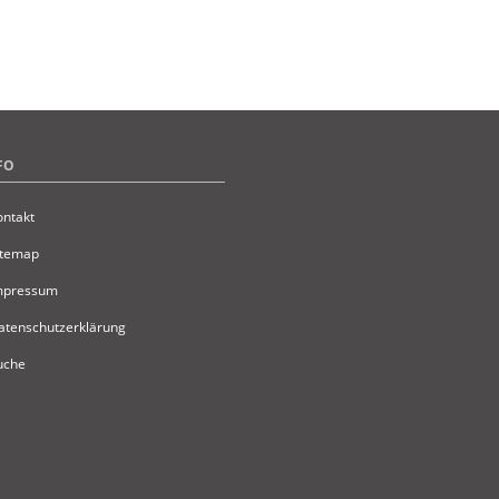
FO
ontakt
itemap
Impressum
atenschutzerklärung
uche