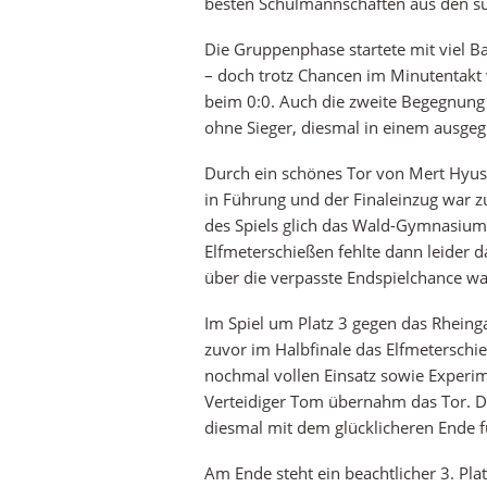
besten Schulmannschaften aus den süd
Die Gruppenphase startete mit viel Ba
– doch trotz Chancen im Minutentakt w
beim 0:0. Auch die zweite Begegnung
ohne Sieger, diesmal in einem ausge
Durch ein schönes Tor von Mert Hyu
in Führung und der Finaleinzug war zu
des Spiels glich das Wald-Gymnasium
Elfmeterschießen fehlte dann leider 
über die verpasste Endspielchance wa
Im Spiel um Platz 3 gegen das Rhei
zuvor im Halbfinale das Elfmeterschi
nochmal vollen Einsatz sowie Experime
Verteidiger Tom übernahm das Tor. Di
diesmal mit dem glücklicheren Ende 
Am Ende steht ein beachtlicher 3. Plat