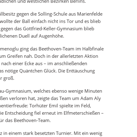
lichen und westlichen Bezirken Berlins.
llbesitz gegen die Solling-Schule aus Marienfelde
ollte der Ball einfach nicht ins Tor und es blieb
 gegen das Gottfried-Keller-Gymnasium blieb
glichenen Duell auf Augenhöhe.
smenoglu ging das Beethoven-Team im Halbfinale
m Greifen nah. Doch in der allerletzten Aktion
 nach einer Ecke aus – im anschließenden
das nötige Quäntchen Glück. Die Enttäuschung
r groß.
ngau-Gymnasium, welches ebenso wenige Minuten
eßen verloren hat, zeigte das Team um Adam Aly
ntierfreude: Torhüter Emil spielte im Feld,
e Entscheidung fiel erneut im Elfmeterschießen –
für das Beethoven-Team.
z in einem stark besetzten Turnier. Mit ein wenig