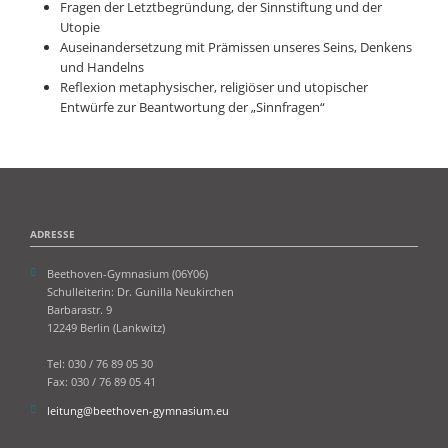
Fragen der Letztbegründung, der Sinnstiftung und der
Utopie
Auseinandersetzung mit Prämissen unseres Seins, Denkens
und Handelns
Reflexion metaphysischer, religiöser und utopischer
Entwürfe zur Beantwortung der „Sinnfragen“
ADRESSE
Beethoven-Gymnasium (06Y06)
Schulleiterin: Dr. Gunilla Neukirchen
Barbarastr. 9
12249 Berlin (Lankwitz)
Tel: 030 / 76 89 05 30
Fax: 030 / 76 89 05 41
leitung@beethoven-gymnasium.eu