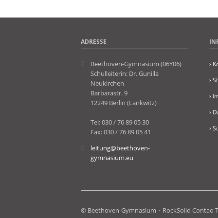
ADRESSE
IN
Beethoven-Gymnasium (06Y06)
› K
Schulleiterin: Dr. Gunilla
› S
Neukirchen
Barbarastr. 9
› 
12249 Berlin (Lankwitz)
› D
Tel: 030 / 76 89 05 30
› S
Fax: 030 / 76 89 05 41
leitung@beethoven-
gymnasium.eu
© Beethoven-Gymnasium
RockSolid Contao 