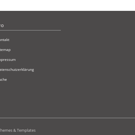
FO
ontakt
itemap
Impressum
atenschutzerklärung
uche
Themes & Templates