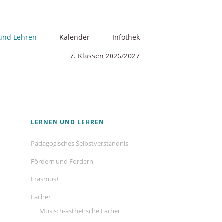
und Lehren
Kalender
Infothek
7. Klassen 2026/2027
sthetische Fächer
Navigation
LERNEN UND LEHREN
überspringen
Pädagogisches Selbstverständnis
aftswissenschaften
Fördern und Fordern
her
Erasmus+
Fächer
Musisch-ästhetische Fächer