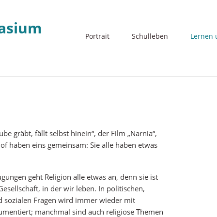
Navigation
Portrait
Schulleben
Lernen 
überspringen
Musisch-ä
Deutsch
 gräbt, fällt selbst hinein“, der Film „Narnia“,
Sprachen
of haben eins gemeinsam: Sie alle haben etwas
Gesellsch
MINT-Fäc
ngen geht Religion alle etwas an, denn sie ist
Sport
esellschaft, in der wir leben. In politischen,
Religion
nd sozialen Fragen wird immer wieder mit
gumentiert; manchmal sind auch religiöse Themen