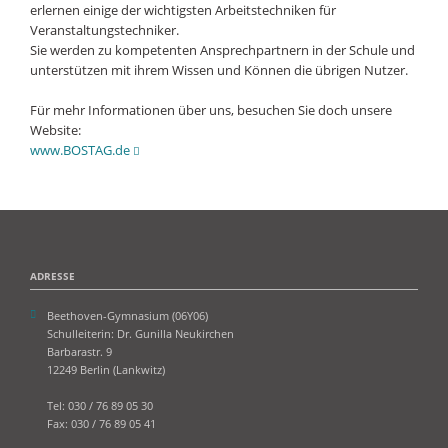
erlernen einige der wichtigsten Arbeitstechniken für
Veranstaltungstechniker.
Sie werden zu kompetenten Ansprechpartnern in der Schule und
unterstützen mit ihrem Wissen und Können die übrigen Nutzer.
Für mehr Informationen über uns, besuchen Sie doch unsere
Website:
www.BOSTAG.de
ADRESSE
Beethoven-Gymnasium (06Y06)
Schulleiterin: Dr. Gunilla Neukirchen
Barbarastr. 9
12249 Berlin (Lankwitz)
Tel: 030 / 76 89 05 30
Fax: 030 / 76 89 05 41